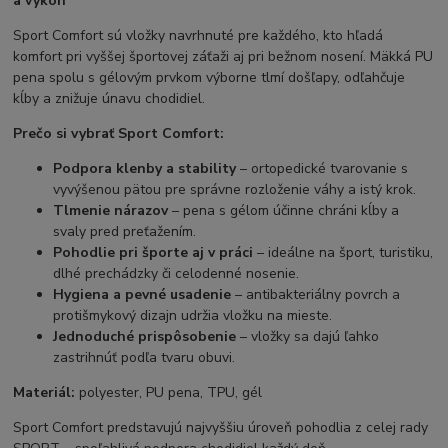
a výkon
Sport Comfort sú vložky navrhnuté pre každého, kto hľadá
komfort pri vyššej športovej záťaži aj pri bežnom nosení. Mäkká PU
pena spolu s gélovým prvkom výborne tlmí došľapy, odľahčuje
kĺby a znižuje únavu chodidiel.
Prečo si vybrať Sport Comfort:
Podpora klenby a stability
– ortopedické tvarovanie s
vyvýšenou pätou pre správne rozloženie váhy a istý krok.
Tlmenie nárazov
– pena s gélom účinne chráni kĺby a
svaly pred preťažením.
Pohodlie pri športe aj v práci
– ideálne na šport, turistiku,
dlhé prechádzky či celodenné nosenie.
Hygiena a pevné usadenie
– antibakteriálny povrch a
protišmykový dizajn udržia vložku na mieste.
Jednoduché prispôsobenie
– vložky sa dajú ľahko
zastrihnúť podľa tvaru obuvi.
Materiál:
polyester, PU pena, TPU, gél
Sport Comfort predstavujú najvyššiu úroveň pohodlia z celej rady