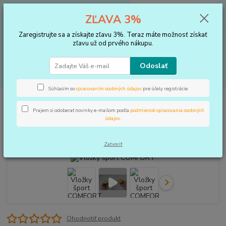
0
ks
+421 910 183 254
EUR
za
0 €
ZĽAVA 3%
(Po-Pia, 8-16 hod.)
Zaregistrujte sa a získajte zľavu 3%. Teraz máte možnosť získať
Menu
zľavu už od prvého nákupu.
Odoslať
Hľadať
Súhlasím so
spracovaním osobných údajov
pre účely registrácie.
Úvod
VLOŽKY DO TOPÁNOK, KOREKTORY
Vložky
Vložky šport
COMFORT
Prajem si odoberať novinky e-mailom podľa
podmienok spracovania osobných
údajov
.
Vložky šport COMFORT
Zatvoriť
Ohodnotiť produkt