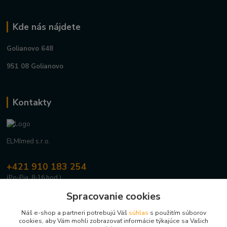
Kde nás nájdete
Golianovo 648
951 08 Golianovo
Kontakty
ELMImed s.r.o.
+421 910 183 254
(Po-Pia, 8-16 hod.)
Spracovanie cookies
info@elmimed.sk
Náš e-shop a partneri potrebujú Váš
súhlas
s použitím súborov
cookies, aby Vám mohli zobrazovať informácie týkajúce sa Vašich