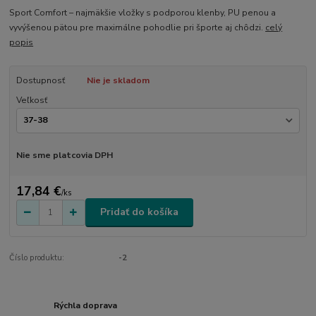
Sport Comfort – najmäkšie vložky s podporou klenby, PU penou a
vyvýšenou pätou pre maximálne pohodlie pri športe aj chôdzi.
celý
popis
Dostupnosť
Nie je skladom
Veľkosť
Nie sme platcovia DPH
17,84 €
/
ks
Pridať do košíka
Číslo produktu:
-2
Rýchla doprava