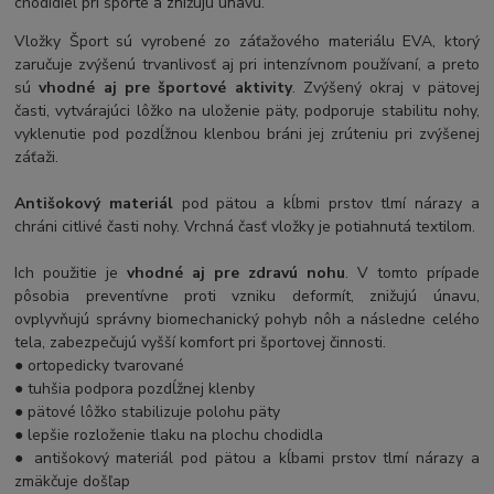
chodidiel pri športe a znižujú únavu.
Vložky Šport sú vyrobené zo záťažového materiálu EVA, ktorý
zaručuje zvýšenú trvanlivosť aj pri intenzívnom používaní, a preto
sú
vhodné aj pre športové aktivity
. Zvýšený okraj v pätovej
časti, vytvárajúci lôžko na uloženie päty, podporuje stabilitu nohy,
vyklenutie pod pozdĺžnou klenbou bráni jej zrúteniu pri zvýšenej
záťaži.
Antišokový materiál
pod pätou a kĺbmi prstov tlmí nárazy a
chráni citlivé časti nohy. Vrchná časť vložky je potiahnutá textilom.
Ich použitie je
vhodné aj pre zdravú nohu
. V tomto prípade
pôsobia preventívne proti vzniku deformít, znižujú únavu,
ovplyvňujú správny biomechanický pohyb nôh a následne celého
tela, zabezpečujú vyšší komfort pri športovej činnosti.
● ortopedicky tvarované
● tuhšia podpora pozdĺžnej klenby
● pätové lôžko stabilizuje polohu päty
● lepšie rozloženie tlaku na plochu chodidla
● antišokový materiál pod pätou a kĺbami prstov tlmí nárazy a
zmäkčuje došľap