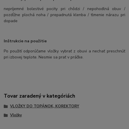
nepríjemné bolestivé pocity pri chôdzi / nepohodlná obuv /
pozdĺžne plochá noha / prepadnutá klenba / tlmenie nárazu pri
dopade
Inštrukcie na použitie
Po použití odporúčame vložky vybrať z obuvi a nechať preschnúť
pri izbovej teplote. Nesmie sa prať v práčke.
Tovar zaradený v kategóriách
VLOŽKY DO TOPÁNOK, KOREKTORY
Vložky