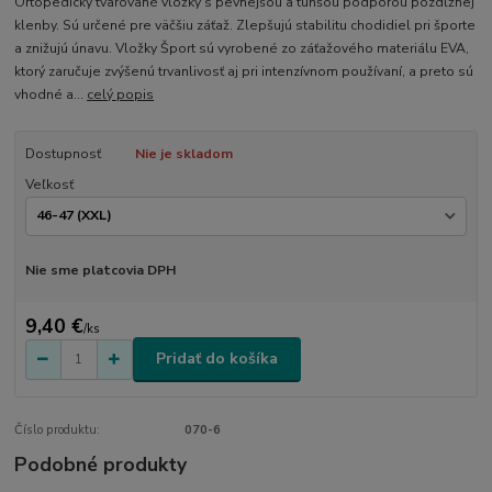
Ortopedicky tvarované vložky s pevnejšou a tuhšou podporou pozdĺžnej
klenby. Sú určené pre väčšiu záťaž. Zlepšujú stabilitu chodidiel pri športe
a znižujú únavu. Vložky Šport sú vyrobené zo záťažového materiálu EVA,
ktorý zaručuje zvýšenú trvanlivosť aj pri intenzívnom používaní, a preto sú
vhodné a...
celý popis
Dostupnosť
Nie je skladom
Veľkosť
Nie sme platcovia DPH
9,40 €
/
ks
Pridať do košíka
Číslo produktu:
070-6
Podobné produkty