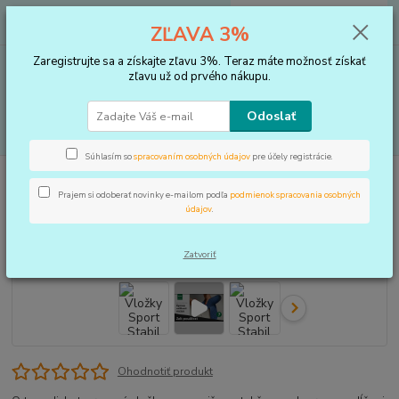
0
ks
+421 910 183 254
EUR
za
0 €
ZĽAVA 3%
(Po-Pia, 8-16 hod.)
Zaregistrujte sa a získajte zľavu 3%. Teraz máte možnosť získať
Menu
zľavu už od prvého nákupu.
Odoslať
Hľadať
Súhlasím so
spracovaním osobných údajov
pre účely registrácie.
Úvod
VLOŽKY DO TOPÁNOK, KOREKTORY
Vložky Sport Stabil
Prajem si odoberať novinky e-mailom podľa
podmienok spracovania osobných
Vložky Sport Stabil
údajov
.
Zatvoriť
Ohodnotiť produkt