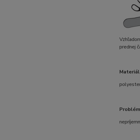
Vzhľadom
prednej č
Materiál
polyester
Problémy
nepríjemn