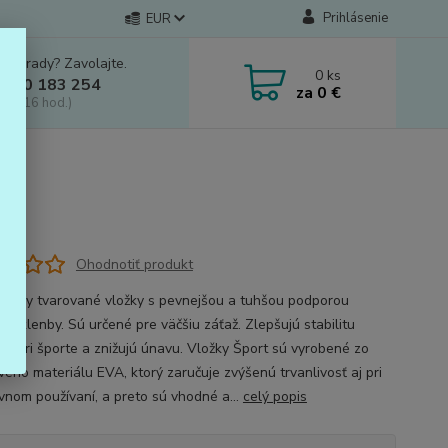
Prihlásenie
EUR
e si rady? Zavolajte.
0
ks
 910 183 254
za
0 €
a, 8-16 hod.)
Ohodnotiť produkt
dicky tvarované vložky s pevnejšou a tuhšou podporou
ej klenby. Sú určené pre väčšiu záťaž. Zlepšujú stabilitu
iel pri športe a znižujú únavu. Vložky Šport sú vyrobené zo
vého materiálu EVA, ktorý zaručuje zvýšenú trvanlivosť aj pri
ívnom používaní, a preto sú vhodné a...
celý popis