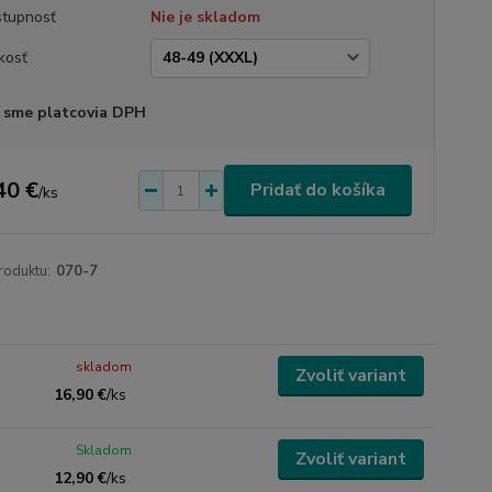
tupnosť
Nie je skladom
kosť
 sme platcovia DPH
40 €
Pridať do košíka
/
ks
roduktu:
070-7
skladom
Zvoliť variant
16,90 €
/
ks
Skladom
Zvoliť variant
12,90 €
/
ks