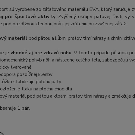
ort sú vyrobené zo záťažového materiálu EVA, ktorý zaručuje zvý
j pre športové aktivity
. Zvýšený okraj v pätovej časti, vytv
e pod pozdĺžnou klenbou bráni jej zrúteniu pri zvýšenej záťaži.
ový materiál
pod pätou a kĺbmi prstov tlmí nárazy a chráni citliv
tie je
vhodné aj pre zdravú nohu
. V tomto prípade pôsobia pre
iomechanický pohyb nôh a následne celého tela, zabezpečujú vyšš
dicky tvarované
podpora pozdĺžnej klenby
lôžko stabilizuje polohu päty
rozloženie tlaku na plochu chodidla
ový materiál pod pätou a kĺbami prstov tlmí nárazy a zmäkčuje 
obsahuje
1 pár
.