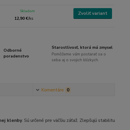
Skladom
Zvoliť variant
12,90 €
/
ks
Starostlivosť, ktorá má zmysel
Odborné
Pomôžeme vám postarať sa o
poradenstvo
seba aj o svojich blízkych.
Komentáre
0
nej klenby
. Sú určené pre väčšiu záťaž. Zlepšujú stabilitu