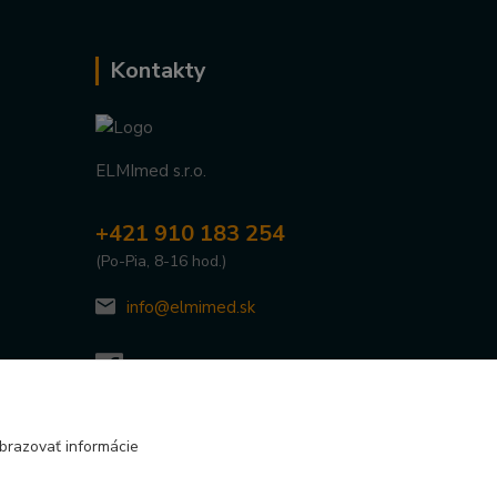
Kontakty
ELMImed s.r.o.
+421 910 183 254
(Po-Pia, 8-16 hod.)
info@elmimed.sk
brazovať informácie