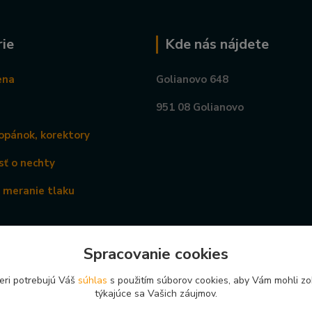
ie
Kde nás nájdete
ena
Golianovo 648
951 08 Golianovo
opánok, korektory
sť o nechty
a meranie tlaku
Spracovanie cookies
eri potrebujú Váš
súhlas
s použitím súborov cookies, aby Vám mohli zo
týkajúce sa Vašich záujmov.