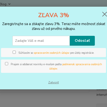
Blog
ZĽAVA 3%
Neviet
Hľadať
+421
Zaregistrujte sa a získajte zľavu 3%. Teraz máte možnosť získať
(Po-Pi
zľavu už od prvého nákupu.
VLOŽKY DO TOPÁNOK, KOREKTORY
Vložky Sport Stabil
Odoslať
ky Sport Stabil
Súhlasím so
spracovaním osobných údajov
pre účely registrácie.
Prajem si odoberať novinky e-mailom podľa
podmienok spracovania osobných
údajov
.
Ortope
pozdĺžn
Zatvoriť
chodid
záťažo
intenz