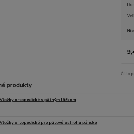
Dos
Veľ
Nie
9,
Číslo p
é produkty
Vložky ortopedické s pätným lôžkom
Vložky ortopedické pre pätovú ostrohu pánske