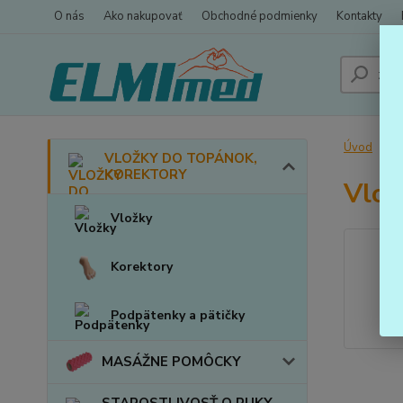
O nás
Ako nakupovať
Obchodné podmienky
Kontakty
Úvod
VLOŽKY DO TOPÁNOK,
KOREKTORY
Vlož
Vložky
Korektory
Podpätenky a pätičky
MASÁŽNE POMÔCKY
STAROSTLIVOSŤ O RUKY