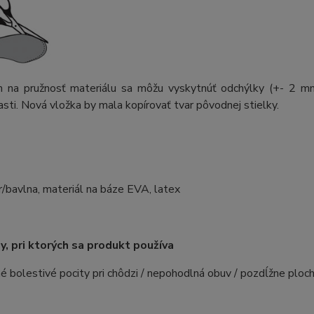
 na pružnosť materiálu sa môžu vyskytnúť odchýlky (+- 2 mm)
asti. Nová vložka by mala kopírovať tvar pôvodnej stielky.
/bavlna, materiál na báze EVA, latex
, pri ktorých sa produkt používa
é bolestivé pocity pri chôdzi / nepohodlná obuv / pozdĺžne ploc