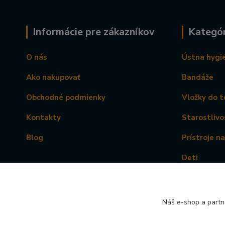
Informácie pre zákazníkov
Kategór
O nás
Ústna hygi
Ako nakupovať
Bandáže
Obchodné podmienky
Vložky do t
Kontakty
Starostlivo
Blog
Prístroje n
Deti
Náš e-shop a partn