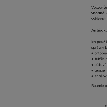
Vložky Šp
vhodné a
vyklenuti
Antišok
Ich použi
správny b
● ortope
● tuhšia 
● pätové 
● lepšie 
● antišok
Balenie 