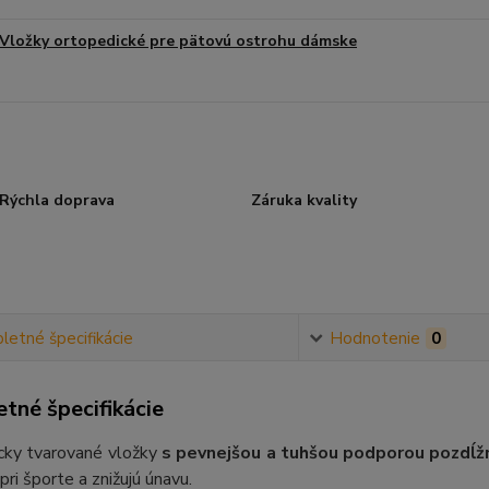
Vložky ortopedické pre pätovú ostrohu dámske
Rýchla doprava
Záruka kvality
etné špecifikácie
Hodnotenie
0
tné špecifikácie
cky tvarované vložky
s pevnejšou a tuhšou podporou pozdĺž
pri športe a znižujú únavu.