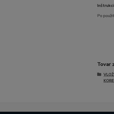
Inštrukc
Po použit
Tovar 
VLOŽ
KORE