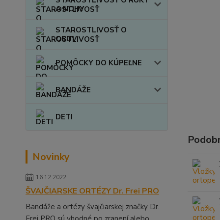
A NOHY
STAROSTLIVOSŤ O
OBUV
POMÔCKY DO KÚPEĽNE
BANDÁŽE
DETI
Podobn
Novinky
16.12.2022
ŠVAJČIARSKE ORTÉZY Dr. Frei PRO
Bandáže a ortézy švajčiarskej značky Dr.
Frei PRO sú vhodné po zranení alebo