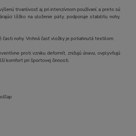
šenú trvanlivosť aj pri intenzívnom používaní, a preto sú
árajúci lôžko na uloženie päty, podporuje stabilitu nohy,
é časti nohy. Vrchná časť vložky je potiahnutá textilom.
ventívne proti vzniku deformít, znižujú únavu, ovplyvňujú
í komfort pri športovej činnosti.
došľap