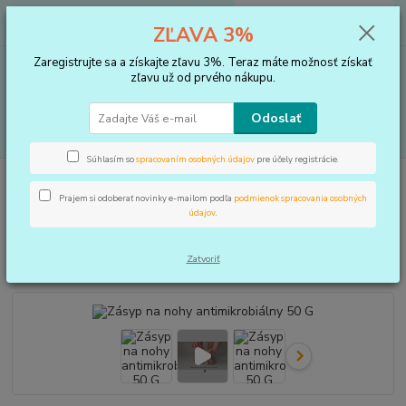
0
ks
+421 910 183 254
EUR
za
0 €
ZĽAVA 3%
(Po-Pia, 8-16 hod.)
Zaregistrujte sa a získajte zľavu 3%. Teraz máte možnosť získať
Menu
zľavu už od prvého nákupu.
Odoslať
Hľadať
Súhlasím so
spracovaním osobných údajov
pre účely registrácie.
Úvod
STAROSTLIVOSŤ O RUKY A NOHY
Zásyp na nohy
antimikrobiálny 50 G
Prajem si odoberať novinky e-mailom podľa
podmienok spracovania osobných
údajov
.
Zásyp na nohy antimikrobiálny 50
G
Zatvoriť