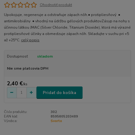
Ohodnotiť produkt
Upokojuje, regeneruje a odstraňuje zápach nôh.● protipliesňový ●
antimikrobiálny ● vhodný na údržbu gélových produktovZásyp na nohy s
účinnou látkou JMAC (Silver Chloride, Titanium Dioxide), ktorá má výrazné
protipliesňové účinky a obmedzuje zápach nôh. Skladujte v suchu pri +5
až +25°C.
celý popis
Dostupnosť
skladom
Nie sme platcovia DPH
2,40 €
/
ks
Pridať do košíka
Číslo produktu:
302
EAN kód:
8595605203489
Výrobca:
Svorto